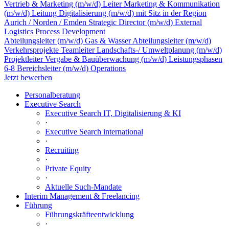
Vertrieb & Marketing (m/w/d)
Leiter Marketing & Kommunikation
(m/w/d)
Leitung Digitalisierung (m/w/d) mit Sitz in der Region
Aurich / Norden / Emden
Strategic Director (m/w/d) External
Logistics Process Development
Abteilungsleiter (m/w/d) Gas & Wasser
Abteilungsleiter (m/w/d)
Verkehrsprojekte
Teamleiter Landschafts-/ Umweltplanung (m/w/d)
Projektleiter Vergabe & Bauüberwachung (m/w/d) Leistungsphasen
6-8
Bereichsleiter (m/w/d) Operations
Jetzt bewerben
Personalberatung
Executive Search
Executive Search IT, Digitalisierung & KI
·
Executive Search international
·
Recruiting
·
Private Equity
·
Aktuelle Such-Mandate
Interim Management & Freelancing
Führung
Führungskräfteentwicklung
·