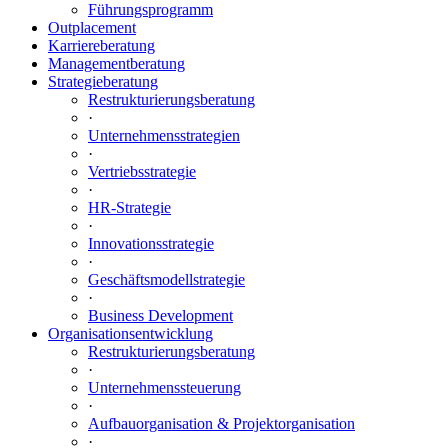
Führungsprogramm
Outplacement
Karriereberatung
Managementberatung
Strategieberatung
Restrukturierungsberatung
·
Unternehmensstrategien
·
Vertriebsstrategie
·
HR-Strategie
·
Innovationsstrategie
·
Geschäftsmodellstrategie
·
Business Development
Organisationsentwicklung
Restrukturierungsberatung
·
Unternehmenssteuerung
·
Aufbauorganisation & Projektorganisation
·