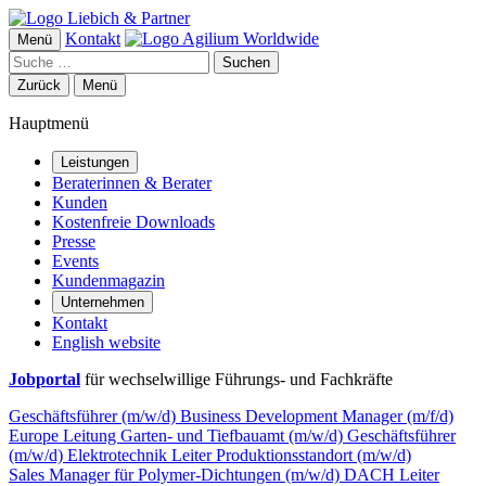
Kontakt
Menü
Suchen
Zurück
Menü
Hauptmenü
Leistungen
Beraterinnen & Berater
Kunden
Kostenfreie Downloads
Presse
Events
Kundenmagazin
Unternehmen
Kontakt
English website
Jobportal
für wechselwillige Führungs- und Fachkräfte
Geschäftsführer (m/w/d)
Business Development Manager (m/f/d)
Europe
Leitung Garten- und Tiefbauamt (m/w/d)
Geschäftsführer
(m/w/d) Elektrotechnik
Leiter Produktionsstandort (m/w/d)
Sales Manager für Polymer-Dichtungen (m/w/d) DACH
Leiter