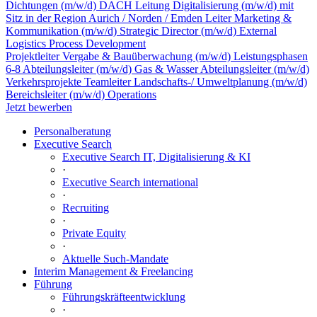
Dichtungen (m/w/d) DACH
Leitung Digitalisierung (m/w/d) mit
Sitz in der Region Aurich / Norden / Emden
Leiter Marketing &
Kommunikation (m/w/d)
Strategic Director (m/w/d) External
Logistics Process Development
Projektleiter Vergabe & Bauüberwachung (m/w/d) Leistungsphasen
6-8
Abteilungsleiter (m/w/d) Gas & Wasser
Abteilungsleiter (m/w/d)
Verkehrsprojekte
Teamleiter Landschafts-/ Umweltplanung (m/w/d)
Bereichsleiter (m/w/d) Operations
Jetzt bewerben
Personalberatung
Executive Search
Executive Search IT, Digitalisierung & KI
·
Executive Search international
·
Recruiting
·
Private Equity
·
Aktuelle Such-Mandate
Interim Management & Freelancing
Führung
Führungskräfteentwicklung
·