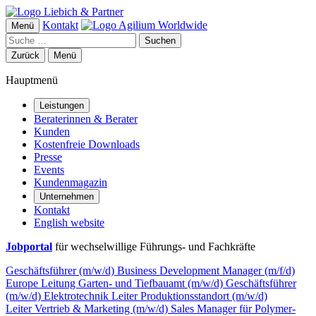
Kontakt
Menü
Suchen
Zurück
Menü
Hauptmenü
Leistungen
Beraterinnen & Berater
Kunden
Kostenfreie Downloads
Presse
Events
Kundenmagazin
Unternehmen
Kontakt
English website
Jobportal
für wechselwillige Führungs- und Fachkräfte
Geschäftsführer (m/w/d)
Business Development Manager (m/f/d)
Europe
Leitung Garten- und Tiefbauamt (m/w/d)
Geschäftsführer
(m/w/d) Elektrotechnik
Leiter Produktionsstandort (m/w/d)
Leiter Vertrieb & Marketing (m/w/d)
Sales Manager für Polymer-