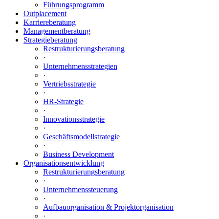
Führungsprogramm
Outplacement
Karriereberatung
Managementberatung
Strategieberatung
Restrukturierungsberatung
·
Unternehmensstrategien
·
Vertriebsstrategie
·
HR-Strategie
·
Innovationsstrategie
·
Geschäftsmodellstrategie
·
Business Development
Organisationsentwicklung
Restrukturierungsberatung
·
Unternehmenssteuerung
·
Aufbauorganisation & Projektorganisation
·