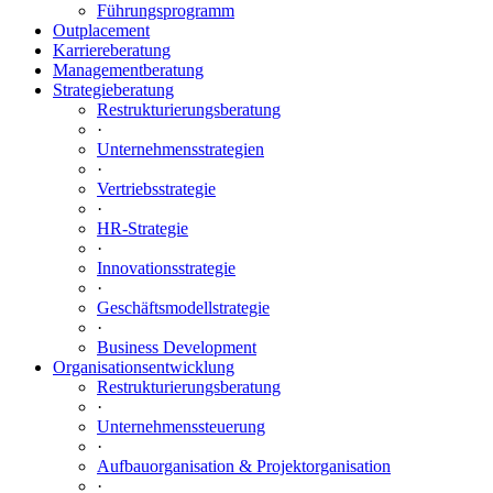
Führungsprogramm
Outplacement
Karriereberatung
Managementberatung
Strategieberatung
Restrukturierungsberatung
·
Unternehmensstrategien
·
Vertriebsstrategie
·
HR-Strategie
·
Innovationsstrategie
·
Geschäftsmodellstrategie
·
Business Development
Organisationsentwicklung
Restrukturierungsberatung
·
Unternehmenssteuerung
·
Aufbauorganisation & Projektorganisation
·