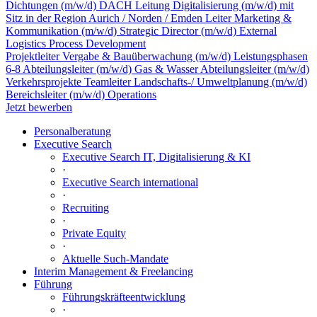
Dichtungen (m/w/d) DACH
Leitung Digitalisierung (m/w/d) mit
Sitz in der Region Aurich / Norden / Emden
Leiter Marketing &
Kommunikation (m/w/d)
Strategic Director (m/w/d) External
Logistics Process Development
Projektleiter Vergabe & Bauüberwachung (m/w/d) Leistungsphasen
6-8
Abteilungsleiter (m/w/d) Gas & Wasser
Abteilungsleiter (m/w/d)
Verkehrsprojekte
Teamleiter Landschafts-/ Umweltplanung (m/w/d)
Bereichsleiter (m/w/d) Operations
Jetzt bewerben
Personalberatung
Executive Search
Executive Search IT, Digitalisierung & KI
·
Executive Search international
·
Recruiting
·
Private Equity
·
Aktuelle Such-Mandate
Interim Management & Freelancing
Führung
Führungskräfteentwicklung
·