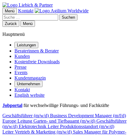
Kontakt
Menü
Suchen
Zurück
Menü
Hauptmenü
Leistungen
Beraterinnen & Berater
Kunden
Kostenfreie Downloads
Presse
Events
Kundenmagazin
Unternehmen
Kontakt
English website
Jobportal
für wechselwillige Führungs- und Fachkräfte
Geschäftsführer (m/w/d)
Business Development Manager (m/f/d)
Europe
Leitung Garten- und Tiefbauamt (m/w/d)
Geschäftsführer
(m/w/d) Elektrotechnik
Leiter Produktionsstandort (m/w/d)
Leiter Vertrieb & Marketing (m/w/d)
Sales Manager für Polymer-